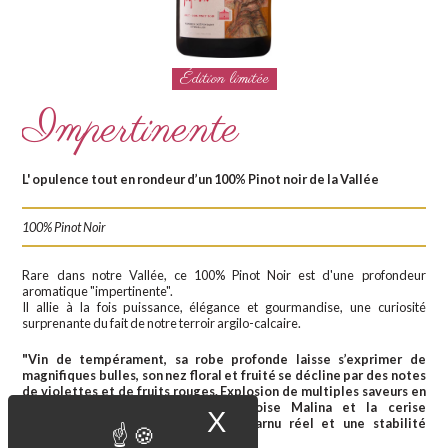
Édition limitée
Impertinente
L' opulence tout en rondeur d’un 100% Pinot noir de la Vallée
100% Pinot Noir
Rare dans notre Vallée, ce 100% Pinot Noir est d'une profondeur
aromatique "impertinente".
Il allie à la fois puissance, élégance et gourmandise, une curiosité
surprenante du fait de notre terroir argilo-calcaire.
"Vin de tempérament, sa robe profonde laisse s’exprimer de
magnifiques bulles, son nez floral et fruité se décline par des notes
de violettes et de fruits rouges. Explosion de multiples saveurs en
bouche où l’on retrouve la framboise Malina et la cerise
X
Masquer le band
Montmorency. La finale offre un charnu réel et une stabilité
aromatique impressionnante."