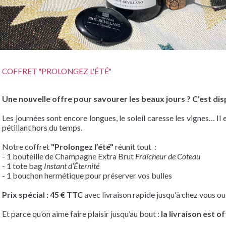
COFFRET "PROLONGEZ L'ÉTÉ"
Une nouvelle offre pour savourer les beaux jours ? C'est dis
Les journées sont encore longues, le soleil caresse les vignes… 
pétillant hors du temps.
eau des cookies
Notre coffret
"Prolongez l’été"
réunit tout :
- 1 bouteille de Champagne Extra Brut
Fraîcheur de Coteau
- 1 tote bag
Instant d’Éternité
- 1 bouchon hermétique pour préserver vos bulles
Prix spécial : 45 € TTC
avec l
ivraison rapide jusqu'à chez vous ou 
Et parce qu’on aime faire plaisir jusqu’au bout :
la livraison est 