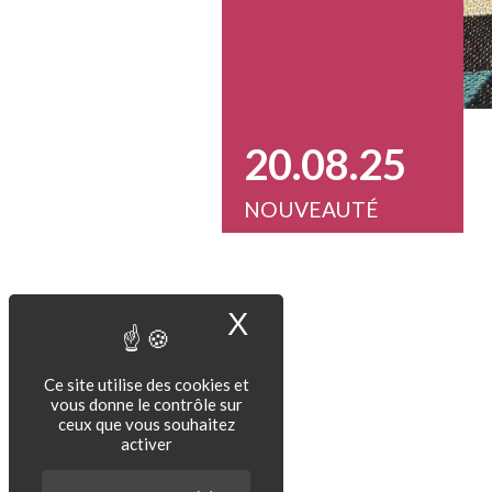
20.08.25
NOUVEAUTÉ
X
Masquer le band
Ce site utilise des cookies et
vous donne le contrôle sur
ceux que vous souhaitez
activer